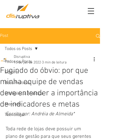
Post
Todos os Posts
Disruptiva
Todos os Posts
15 de jul. de 2022
3 min de leitura
Fugindo do óbvio: por que
Editoral
minha equipe de vendas
Boas Práticas
deve entender a importância
Inteligência Analítica
de indicadores e metas
Mercado
Escrito por: Andréia de Almeida*
Tecnologia
Toda rede de lojas deve possuir um 
plano de gestão para que seus gerentes 