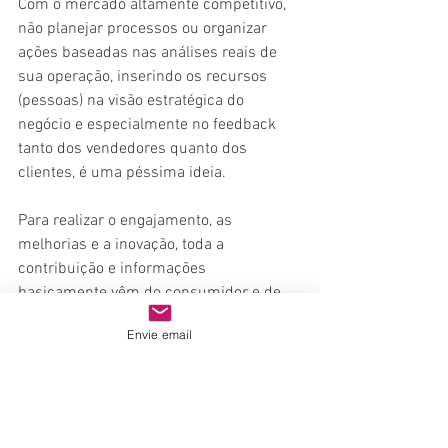
Com o mercado altamente competitivo, 
não planejar processos ou organizar 
ações baseadas nas análises reais de 
sua operação, inserindo os recursos 
(pessoas) na visão estratégica do 
negócio e especialmente no feedback 
tanto dos vendedores quanto dos 
clientes, é uma péssima ideia. 
Para realizar o engajamento, as 
melhorias e a inovação, toda a 
contribuição e informações 
basicamente vêm do consumidor e de 
seus vendedores, e não ouvi-los pode 
Envie email
significar muito prejuízo pela frente e 
ocasionar a perda de vantagem 
competitiva. Afinal, com a geração 
millenials, nenhum produto ou serviço 
se vende sozinho.