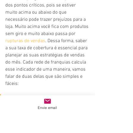
dos pontos críticos, pois se estiver 
muito acima ou abaixo do que 
necessário pode trazer prejuízos para a 
loja. Muito acima você fica com produtos 
sem giro e muito abaixo passa por 
rupturas de vendas
. Dessa forma, saber 
a sua taxa de cobertura é essencial para 
planejar as suas estratégias de vendas 
do mês. Cada rede de franquias calcula 
esse indicador de uma maneira, vamos 
falar de duas delas que são simples e 
fáceis:
Margem no valor de vendas:
Envie email
Para o mês que começa, é 
indicado ter uma porcentagem 
de valor de vendas do estoque a 