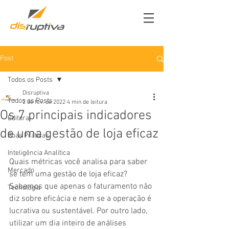
Post
Todos os Posts
Disruptiva
Todos os Posts
2 de fev. de 2022
4 min de leitura
Os 7 principais indicadores
Editoral
de uma gestão de loja eficaz
Boas Práticas
Inteligência Analítica
Quais métricas você analisa para saber 
Mercado
se tem uma gestão de loja eficaz? 
Sabemos que apenas o faturamento não 
Tecnologia
diz sobre eficácia e nem se a operação é 
lucrativa ou sustentável. Por outro lado, 
utilizar um dia inteiro de análises 