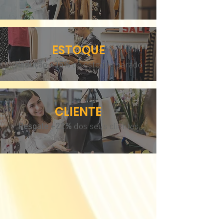
ESTOQUE
Redução +35%
do estoque parado
CLIENTE
Resgate +22%
dos seus clientes