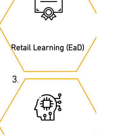
Retail Learning (EaD)
3
.