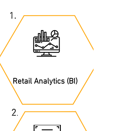
1.
Retail Analytics (BI)
2
.