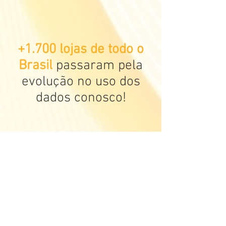
+1.700 lojas de todo o
Brasil
passaram pela
evolução no uso d
os
dados conosco!