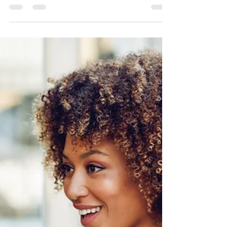
Disruptiva
10 de set. de 2021
4 min de leitura
5 análises que não podem faltar
no dia a dia do gestor de loja
Quais são as principais análises que um gestor
precisa realizar para entender seus indicadores e
tomar decisões baseadas em dados?